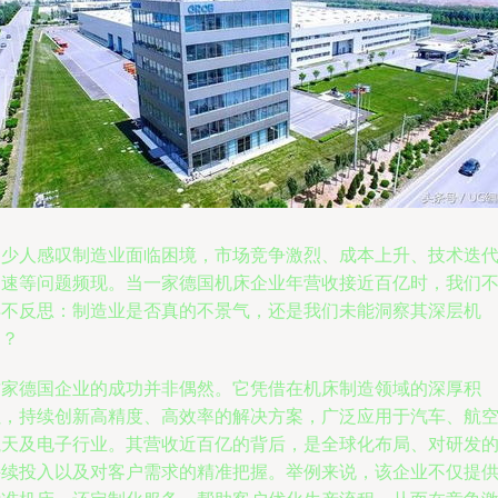
不少人感叹制造业面临困境，市场竞争激烈、成本上升、技术迭
加速等问题频现。当一家德国机床企业年营收接近百亿时，我们
得不反思：制造业是否真的不景气，还是我们未能洞察其深层机
遇？
这家德国企业的成功并非偶然。它凭借在机床制造领域的深厚积
累，持续创新高精度、高效率的解决方案，广泛应用于汽车、航
航天及电子行业。其营收近百亿的背后，是全球化布局、对研发
持续投入以及对客户需求的精准把握。举例来说，该企业不仅提