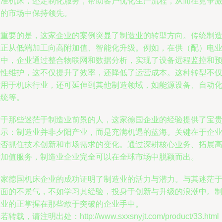
标准机床，还定制化服务，帮助客户优化生产流程，从而在竞争
烈的市场中保持领先。
更重要的是，这家企业的案例突显了制造业的转型方向。传统制
业正从低端加工向高附加值、智能化升级。例如，在供（配）电
务中，企业通过整合物联网和数据分析，实现了设备远程监控和
测性维护，这不仅提升了效率，还降低了运营成本。这种转型不
适用于机床行业，还可延伸到其他制造领域，如能源设备、自动
系统等。
对于那些迷茫于制造业前景的人，这家德国企业的经验提供了宝
启示：制造业并非夕阳产业，而是充满机遇的蓝海。关键在于企
能否抓住技术创新和市场需求的变化。通过深耕核心业务、拓展
附加值服务，制造业企业完全可以在全球市场中脱颖而出。
这家德国机床企业的成功证明了制造业的活力与潜力。与其迷茫
表面的不景气，不如学习其经验，投身于创新与升级的浪潮中。
造业的正掌握在那些敢于突破的企业手中。
若转载，请注明出处：http://www.sxxsnyjt.com/product/33.html