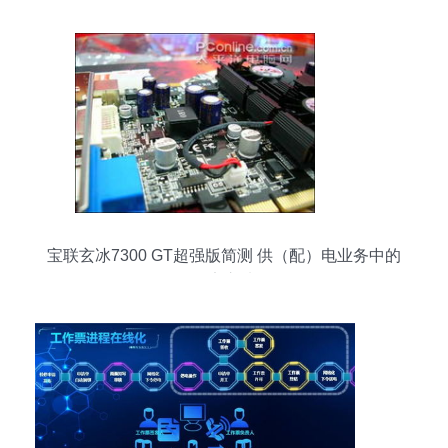
宝联玄冰7300 GT超强版简测 供（配）电业务中的
稳定之选