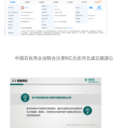
中国石化等企业联合注资6亿元在河北成立能源公
司，布局供（配）电业务