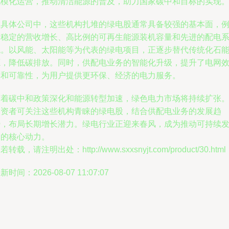
规模化运营，推动清洁能源的普及，助力国家碳中和目标的实现
在具体公司中，这些机构扎堆的绿电股通常具备较强的基本面，
如稳定的营收增长、高比例的可再生能源装机容量和先进的配电
统。以风能、太阳能等为代表的绿电项目，正逐步替代传统化石
源，降低碳排放。同时，供配电业务的智能化升级，提升了电网
率和可靠性，为用户提供更环保、经济的电力服务。
随着碳中和政策深化和能源转型加速，绿色电力市场将持续扩张
投资者可关注这些机构青睐的绿电股，结合供配电业务的发展趋
势，布局长期增长潜力。绿电行业正迎来春风，成为推动可持续
展的核心动力。
若转载，请注明出处：http://www.sxxsnyjt.com/product/30.html
新时间：2026-08-07 11:07:07