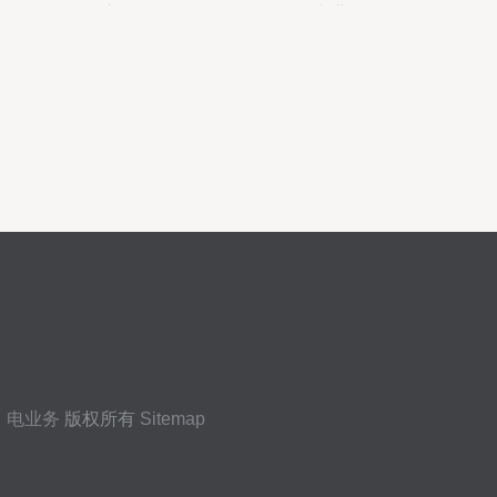
22.13%，拟每10股转3股派1.3元，输电业
务稳健发展
）电业务
版权所有
Sitemap