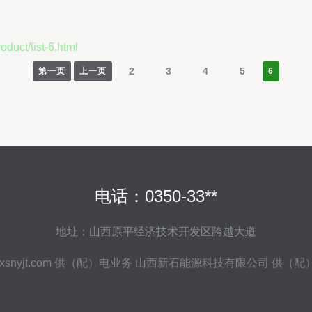
t/list-6.html
2
3
4
5
第一页
上一页
6
电话：0350-33**
地址：山西原平经济技术开发区跨越大道
xsnyjt.com
供（配）电业务
山西新石能源科技有限公司
供（配