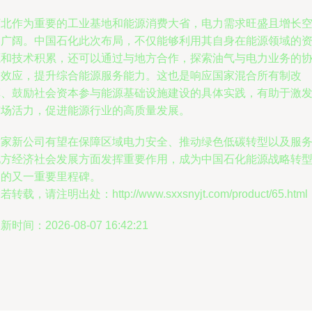
河北作为重要的工业基地和能源消费大省，电力需求旺盛且增长
间广阔。中国石化此次布局，不仅能够利用其自身在能源领域的
源和技术积累，还可以通过与地方合作，探索油气与电力业务的
同效应，提升综合能源服务能力。这也是响应国家混合所有制改
革、鼓励社会资本参与能源基础设施建设的具体实践，有助于激
市场活力，促进能源行业的高质量发展。
这家新公司有望在保障区域电力安全、推动绿色低碳转型以及服
地方经济社会发展方面发挥重要作用，成为中国石化能源战略转
中的又一重要里程碑。
若转载，请注明出处：http://www.sxxsnyjt.com/product/65.html
新时间：2026-08-07 16:42:21