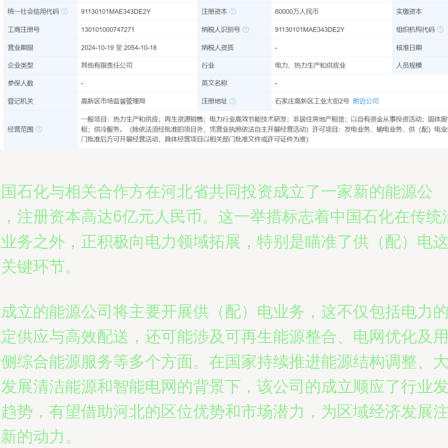
中国石化与相关合作方在河北省共同投资成立了一家新的能源公
司，注册资本高达6亿元人民币。这一举措标志着中国石化在传统
气业务之外，正积极向电力领域拓展，特别是瞄准了供（配）电
一关键环节。
新成立的能源公司将主要开展供（配）电业务，这不仅包括电力
稳定供应与高效配送，还可能涉及可再生能源整合、电网优化及
户侧综合能源服务等多个方面。在国家持续推进能源结构调整、
力发展清洁能源和智能电网的背景下，该公司的成立顺应了行业
展趋势，有望借助河北的区位优势和市场潜力，为区域经济发展
入新的动力。