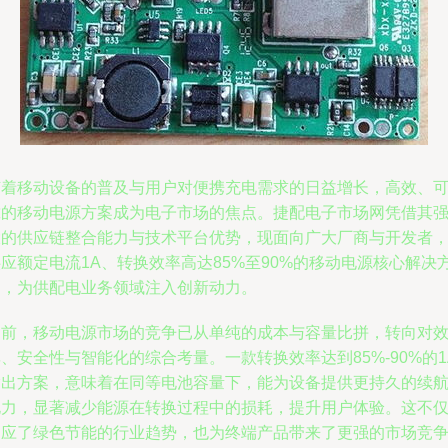
随着移动设备的普及与用户对便携充电需求的日益增长，高效、
靠的移动电源方案成为电子市场的焦点。捷配电子市场网凭借其
大的供应链整合能力与技术平台优势，现面向广大厂商与开发者
应额定电流1A、转换效率高达85%至90%的移动电源核心解决
案，为供配电业务领域注入创新动力。
当前，移动电源市场的竞争已从单纯的成本与容量比拼，转向对
、安全性与智能化的综合考量。一款转换效率达到85%-90%的1
输出方案，意味着在同等电池容量下，能为设备提供更持久的续
电力，显著减少能源在转换过程中的损耗，提升用户体验。这不
响应了绿色节能的行业趋势，也为终端产品带来了更强的市场竞