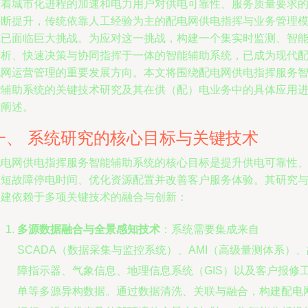
随着城市化进程的加速和电力用户对供电可靠性、服务质量要求
不断提升，传统依靠人工经验为主的配电网供电指挥与业务管理
式已面临巨大挑战。为应对这一挑战，构建一个集实时监测、智
分析、快速决策与协同指挥于一体的智能辅助系统，已成为现代
电网运营管理的重要发展方向。本文将围绕配电网供电指挥服务
能辅助系统的关键技术研究及其在供（配）电业务中的具体应用
行阐述。
一、 系统研究的核心目标与关键技术
配电网供电指挥服务智能辅助系统的核心目标是提升供电可靠性
缩短故障停电时间、优化资源配置并改善客户服务体验。其研究
构建依赖于多项关键技术的融合与创新：
多源数据融合与全景感知技术
：系统需要集成来自
SCADA（数据采集与监控系统）、AMI（高级量测体系）、
障指示器、气象信息、地理信息系统（GIS）以及客户报修
单等多源异构数据。通过数据清洗、关联与融合，构建配电