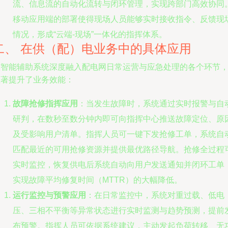
流、信息流的自动化流转与闭环管理，实现跨部门高效协同
移动应用端的部署使得现场人员能够实时接收指令、反馈现
情况，形成“云端-现场”一体化的指挥体系。
二、 在供（配）电业务中的具体应用
该智能辅助系统深度融入配电网日常运营与应急处理的各个环节
显著提升了业务效能：
故障抢修指挥应用
：当发生故障时，系统通过实时报警与自
研判，在数秒至数分钟内即可向指挥中心推送故障定位、原
及受影响用户清单。指挥人员可一键下发抢修工单，系统自
匹配最近的可用抢修资源并提供最优路径导航。抢修全过程
实时监控，恢复供电后系统自动向用户发送通知并闭环工单
实现故障平均修复时间（MTTR）的大幅降低。
运行监控与预警应用
：在日常监控中，系统对重过载、低电
压、三相不平衡等异常状态进行实时监测与趋势预测，提前
布预警。指挥人员可依据系统建议，主动发起负荷转移、无