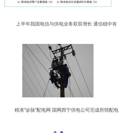
上半年我国电信与供电业务双双增长 通信稳中有
进，电力支撑有力
精准“诊脉”配电网 国网西宁供电公司完成所辖配电
网全面“体检”与升级